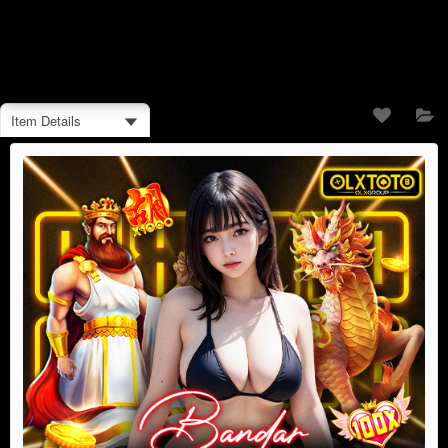
Item Details