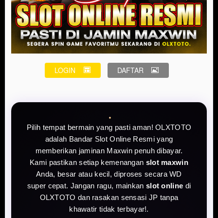
LOGIN
DAFTAR
Pilih tempat bermain yang pasti aman! OLXTOTO
adalah Bandar Slot Online Resmi yang
memberikan jaminan Maxwin penuh dibayar.
Kami pastikan setiap kemenangan
slot maxwin
Anda, besar atau kecil, diproses secara WD
super cepat. Jangan ragu, mainkan
slot online
di
OLXTOTO dan rasakan sensasi JP tanpa
khawatir tidak terbayar!.