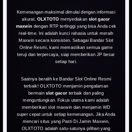
Kemenangan maksimal dimulai dengan informasi
akurat.
OLXTOTO
menyediakan
slot gacor
maxwin
dengan RTP tertinggi yang bisa Anda cek
real-time. Ini adalah kunci rahasia untuk meraih
Maxwin secara konsisten. Sebagai Bandar Slot
Online Resmi, kami memastikan semua game
teruji dan terpercaya, siap memberikan JP besar
setiap hari.
Saatnya beralih ke Bandar Slot Online Resmi
terbaik! OLXTOTO menjamin pengalaman
bermain
slot gacor
terbaik dan paling
menguntungkan. Fokus utama kami adalah
memberikan slot maxwin dan menjamin WD
super cepat untuk setiap kemenangan. Jika Anda
mencari situs yang Pasti Di Jamin Maxwin,
OLXTOTO adalah satu-satunya pilihan yang